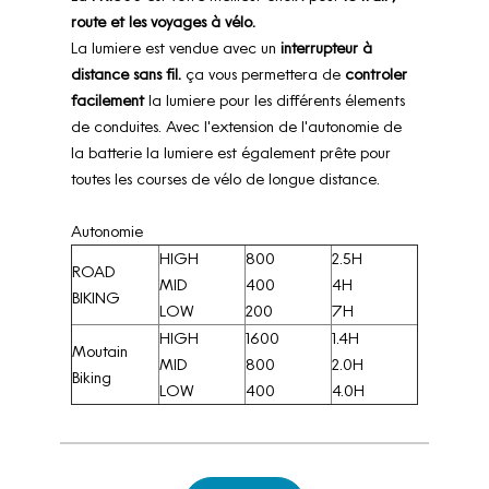
route et les voyages à vélo.
La lumiere est vendue avec un
interrupteur à
distance sans fil.
ça vous permettera de
controler
facilement
la lumiere pour les différents élements
de conduites. Avec l'extension de l'autonomie de
la batterie la lumiere est également prête pour
toutes les courses de vélo de longue distance.
Autonomie
HIGH
800
2.5H
ROAD
MID
400
4H
BIKING
LOW
200
7H
HIGH
1600
1.4H
Moutain
MID
800
2.0H
Biking
LOW
400
4.0H