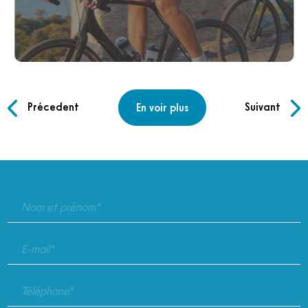
Précedent
Suivant
En voir plus
Nom et prénom*
E-mail*
Téléphone*